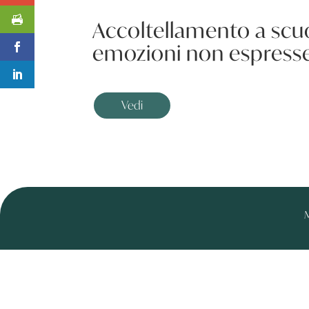
Accoltellamento a scuo
emozioni non espress
Vedi
M