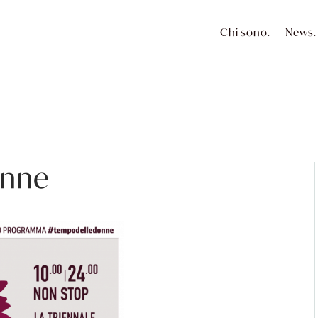
Chi sono.
News.
onne