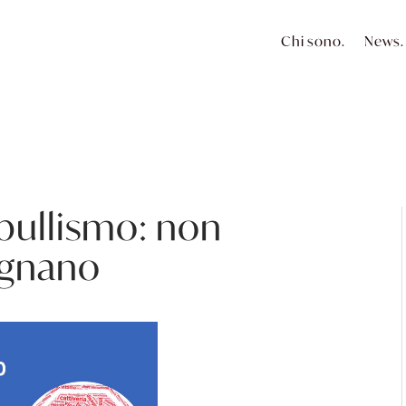
Chi sono.
News.
bullismo: non
egnano