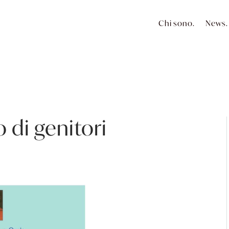
Chi sono.
News.
di genitori