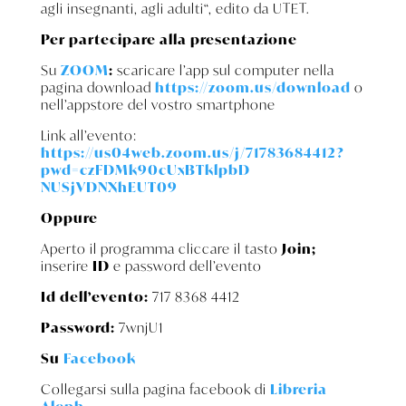
agli insegnanti, agli adulti“, edito da UTET.
Per partecipare alla presentazione
Su
ZOOM
:
scaricare l’app sul computer nella
pagina download
https://zoom.us/download
o
nell’appstore del vostro smartphone
Link all’evento:
https://us04web.zoom.us/j/7178
3684412?
pwd=czFDMk90cUxBTklpbD
NUSjVDNXhEUT09
Oppure
Aperto il programma cliccare il tasto
Join;
inserire
ID
e password dell’evento
Id dell’evento:
717 8368 4412
Password:
7wnjU1
Su
Facebook
Collegarsi sulla pagina facebook di
Libreria
Aleph